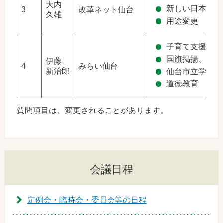
大内
新しい日本の農
3
改革ネット仙台
久雄
用途変更
子育て支援に係
国旗掲揚、国歌
伊藤
4
みらい仙台
新治郎
仙台市立学校の
道徳教育
質問項目は、変更されることがあります。
会議日程
定例会・臨時会・委員会等の日程