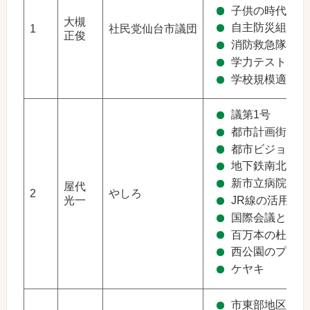
子供の時代から
大槻
自主防災組織の
1
社民党仙台市議団
正俊
消防救急隊の増
学力テストの課
学校規模適正化
議第1号
都市計画街路
都市ビジョンと
地下鉄南北・東
新市立病院
屋代
2
やしろ
JR線の活用と
光一
国際会議と能楽
百万本の杜づく
西公園のプラネ
ケヤキ
市東部地区治水