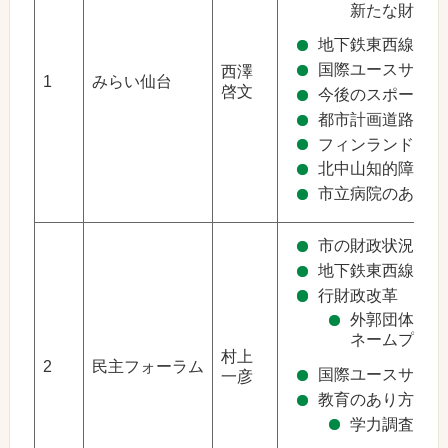
新たな財政運
地下鉄東西線整備
国際ユースサッカ
西澤
1
みらい仙台
啓文
今後のスポーツ行
都市計画道路北四
フィンランド型福
北中山知的障害者
市立病院のあり方
市の財政状況
地下鉄東西線整備
行財政改革
外郭団体、東
ネームプレー
村上
2
民主フォーラム
国際ユースサッカ
一彦
教育のあり方
学力調査、課