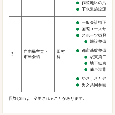
作並地区の活性化
下水道施設運転管
一般会計補正予算
国際ユースサッカ
スポーツ振興策
施設整備、ネ
都市基盤整備
自由民主党・
田村
3
市民会議
稔
駅東第二土地
地下鉄東西線
仙台港背後地
やさしさと健やか
男女共同参画
質疑項目は、変更されることがあります。