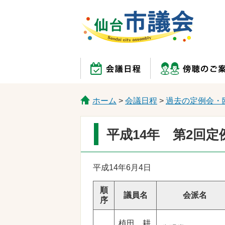
ホーム
>
会議日程
>
過去の定例会・
平成14年 第2回
平成14年6月4日
順
議員名
会派名
序
植田 耕