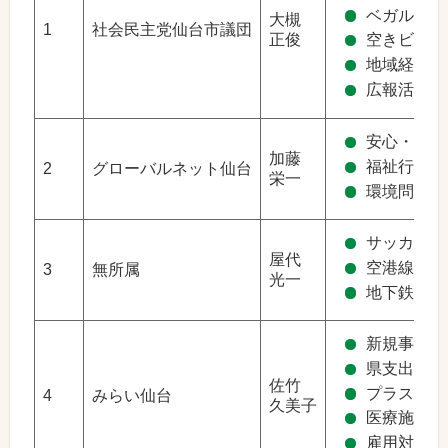
ベガルタ仙
大槻
1
社会民主党仙台市議団
正俊
空きビル・
地域経済の
広報活動の
安心・安全
加藤
福祉行政
2
グローバルネット仙台
栄一
環境問題
サッカーW
屋代
空港線建設
3
無所属
光一
地下鉄東西
新規事業の
県支出金の
佐竹
プラスチッ
4
みらい仙台
久美子
医療施設へ
雇用対策、