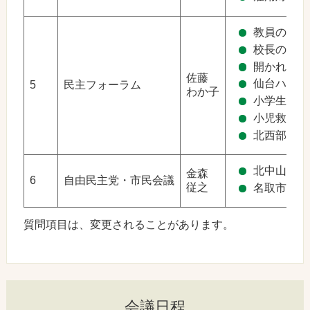
教員の資質
校長の資質
開かれた学
佐藤
仙台ハロー
5
民主フォーラム
わか子
小学生の英
小児救急医
北西部地域
北中山中学
金森
6
自由民主党・市民会議
従之
名取市合併
質問項目は、変更されることがあります。
会議日程